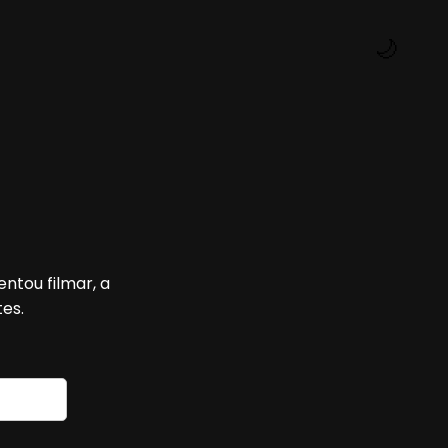
🌙
entou filmar, a
es.