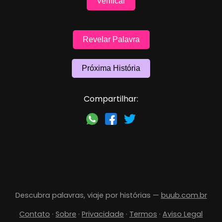
Verificar
Revelar Palavra
Próxima História
Compartilhar:
Descubra palavras, viaje por histórias —
buub.com.br
Contato
·
Sobre
·
Privacidade
·
Termos
·
Aviso Legal