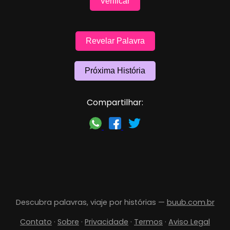
Verificar
Revelar Palavra
Próxima História
Compartilhar:
Descubra palavras, viaje por histórias —
buub.com.br
Contato
·
Sobre
·
Privacidade
·
Termos
·
Aviso Legal