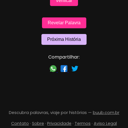
Verificar
Revelar Palavra
Próxima História
Compartilhar:
Descubra palavras, viaje por histórias —
buub.com.br
Contato
·
Sobre
·
Privacidade
·
Termos
·
Aviso Legal