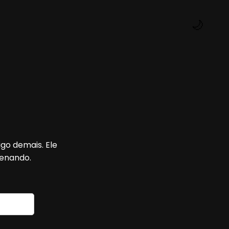
🌙
go demais. Ele
cenando.