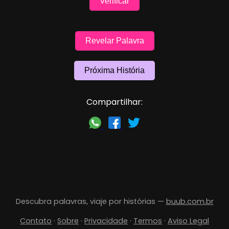
Verificar
Revelar Palavra
Próxima História
Compartilhar:
Descubra palavras, viaje por histórias —
buub.com.br
Contato
·
Sobre
·
Privacidade
·
Termos
·
Aviso Legal