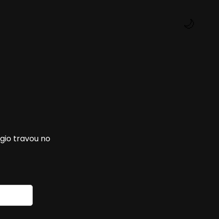
🌙
gio travou no