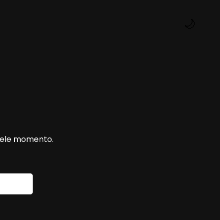
🌙
quele momento.