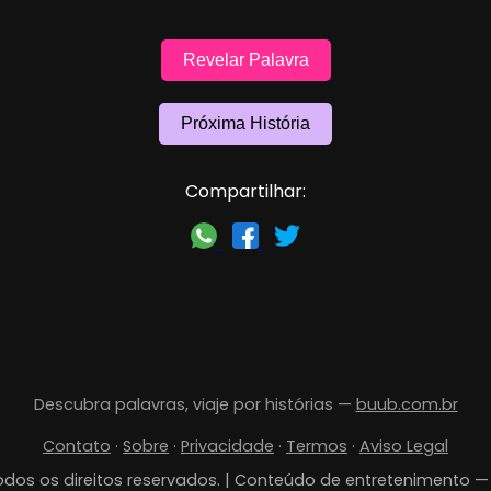
Revelar Palavra
Próxima História
Compartilhar:
Descubra palavras, viaje por histórias —
buub.com.br
Contato
·
Sobre
·
Privacidade
·
Termos
·
Aviso Legal
dos os direitos reservados. | Conteúdo de entretenimento 