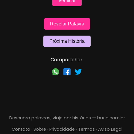
Verificar
Revelar Palavra
Próxima História
Compartilhar:
Descubra palavras, viaje por histórias —
buub.com.br
Contato
·
Sobre
·
Privacidade
·
Termos
·
Aviso Legal