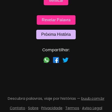
Verificar
Revelar Palavra
Próxima História
Compartilhar:
Descubra palavras, viaje por histórias —
buub.com.br
Contato
·
Sobre
·
Privacidade
·
Termos
·
Aviso Legal