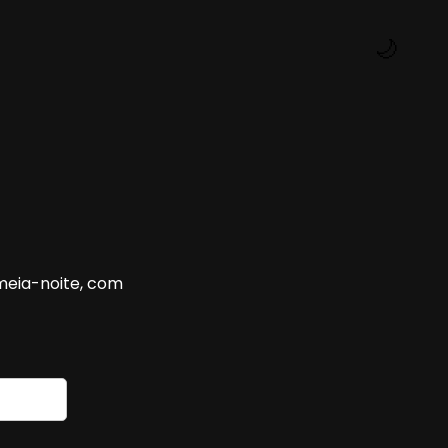
🌙
 meia-noite, com