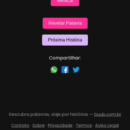
Verificar
Revelar Palavra
Próxima História
Compartilhar:
Descubra palavras, viaje por histórias —
buub.com.br
Contato
·
Sobre
·
Privacidade
·
Termos
·
Aviso Legal