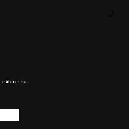
🌙
m diferentes