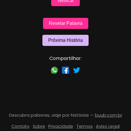
Verificar
Revelar Palavra
Próxima História
Compartilhar:
Descubra palavras, viaje por histórias —
buub.com.br
Contato
·
Sobre
·
Privacidade
·
Termos
·
Aviso Legal