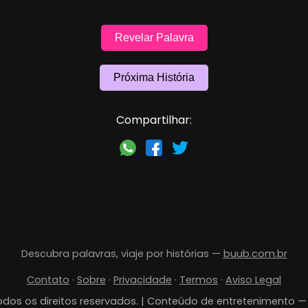
Revelar Palavra
Próxima História
Compartilhar:
Descubra palavras, viaje por histórias —
buub.com.br
Contato
·
Sobre
·
Privacidade
·
Termos
·
Aviso Legal
dos os direitos reservados. | Conteúdo de entretenimento 