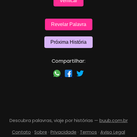
Verificar
Revelar Palavra
Próxima História
Compartilhar:
Descubra palavras, viaje por histórias —
buub.com.br
Contato
·
Sobre
·
Privacidade
·
Termos
·
Aviso Legal