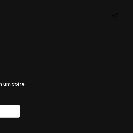
🌙
m um cofre.