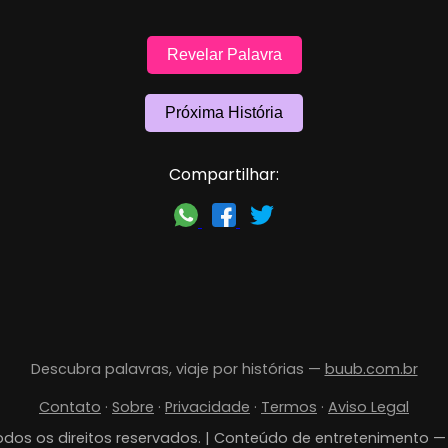
Revelar Palavra
Próxima História
Compartilhar:
Descubra palavras, viaje por histórias —
buub.com.br
Contato
·
Sobre
·
Privacidade
·
Termos
·
Aviso Legal
dos os direitos reservados. | Conteúdo de entretenimento 