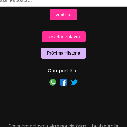
Verificar
Revelar Palavra
Próxima História
Compartilhar:
Descubra palavras, viaje por histórias —
buub.com.br