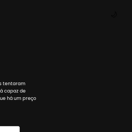
🌙
os tentaram
rá capaz de
que há um preço