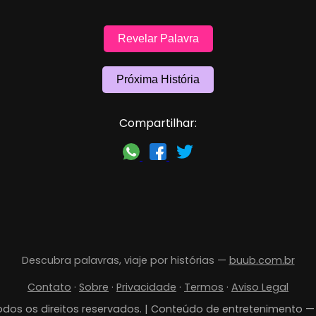
Revelar Palavra
Próxima História
Compartilhar:
Descubra palavras, viaje por histórias —
buub.com.br
Contato
·
Sobre
·
Privacidade
·
Termos
·
Aviso Legal
dos os direitos reservados. | Conteúdo de entretenimento 