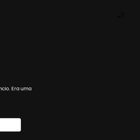
🌙
ncio. Era uma