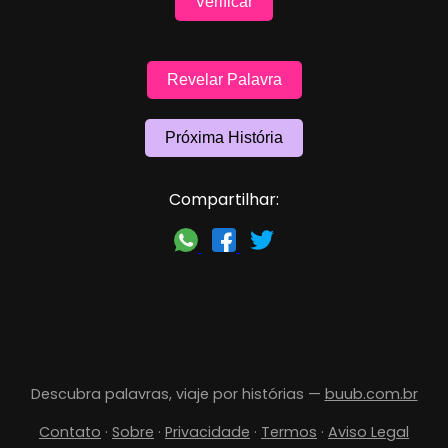
Verificar
Revelar Palavra
Próxima História
Compartilhar:
Descubra palavras, viaje por histórias —
buub.com.br
Contato
·
Sobre
·
Privacidade
·
Termos
·
Aviso Legal