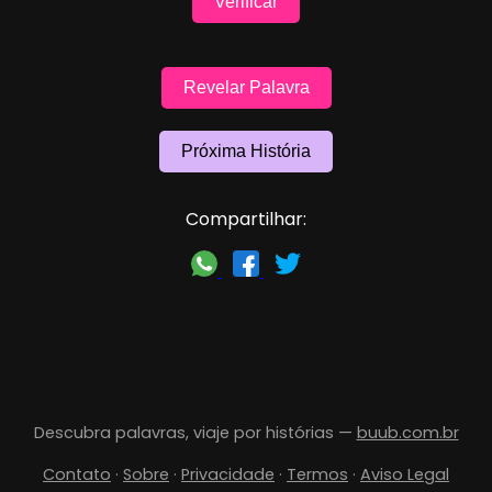
Verificar
Revelar Palavra
Próxima História
Compartilhar:
Descubra palavras, viaje por histórias —
buub.com.br
Contato
·
Sobre
·
Privacidade
·
Termos
·
Aviso Legal