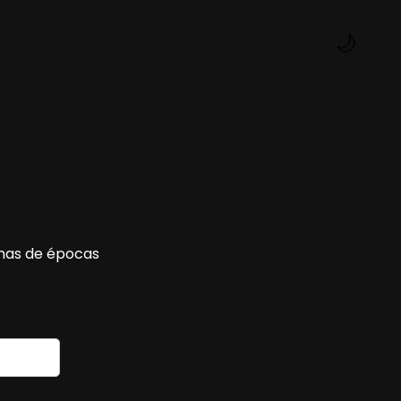
🌙
nas de épocas