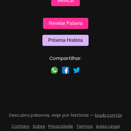
Verificar
Revelar Palavra
Próxima História
Compartilhar:
Descubra palavras, viaje por histórias —
buub.com.br
Contato
·
Sobre
·
Privacidade
·
Termos
·
Aviso Legal