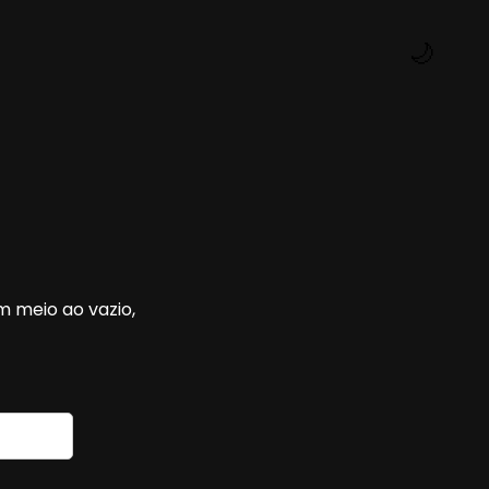
🌙
em meio ao vazio,