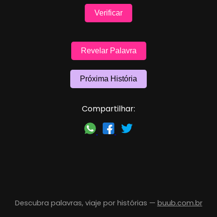
Verificar
Revelar Palavra
Próxima História
Compartilhar:
Descubra palavras, viaje por histórias —
buub.com.br