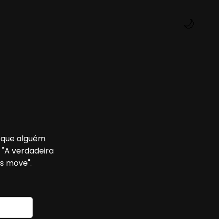
🌙
z que alguém
: "A verdadeira
s move".