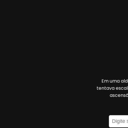
Em uma alde
tentava escala
ascensã