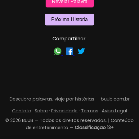
Revelar Palavra
Próxima História
Compartilhar:
Descubra palavras, viaje por histórias —
buub.com.br
Contato
·
Sobre
·
Privacidade
·
Termos
·
Aviso Legal
© 2026 BUUB — Todos os direitos reservados. | Conteúdo
de entretenimento —
Classificação 13+