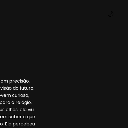
🌙
com precisão.
isão do futuro.
ovem curiosa,
para o relógio.
 olhos: ela viu
Sem saber o que
do. Ela percebeu