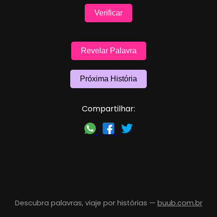
Verificar
Revelar Palavra
Próxima História
Compartilhar:
Descubra palavras, viaje por histórias —
buub.com.br